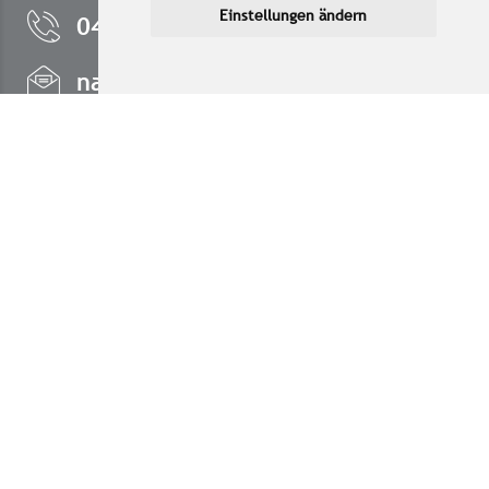
Einstellungen ändern
040/23 51 92-17
nachhaltig-drucken@msbruno.de
Fußbereich / Text
Produktübersicht
Auswahl
Service
Datenblatt & Druckprofile
Versand & Lieferung
Zahlung & Zahlungsarten
FAQ
Nachhaltig drucken