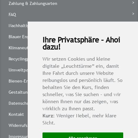
Zahlung & Zahlungsarten
FAQ
Nachhaltig drucken
Blauer Engel
Ihre Privatsphäre – Ahoi
dazu!
Klimaneutral drucken
Wir setzen Cookies und kleine
Recyclingpapier 1 x 1
digitale „Leuchttürme” ein, damit
Umweltpartnerschaft
Ihre Fahrt durch unsere Website
reibungslos und persönlich läuft. So
Bienen-Engagement
behalten Sie den Kurs, finden
Gestaltungsservice
schneller, was Sie suchen – und wir
können Ihnen nur das zeigen, was
Datenschutzbestimmungen
wirklich zu Ihnen passt.
Kontakt
Kurz:
Weniger Nebel, mehr klare
Sicht.
Widerrufsbelehrung
Impressum