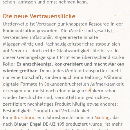
sehen, anfassen und ernst nehmen kann.
Die neue Vertrauenslücke
Mittlerweile ist Vertrauen zur knappsten Ressource in der
Kommunikation geworden. Die Märkte sind gesättigt,
Versprechen inflationär, KI-generierte Inhalte
allgegenwärtig und Nachhaltigkeitsberichte stapeln sich
auf Servern - doch echte Glaubwürdigkeit bleibt rar. In
dieser Gemengelage spielt Print eine überraschend starke
Rolle:
Es entschleunigt, konkretisiert und macht Marken
wieder greifbar
. Denn jedes Medium transportiert nicht
nur eine Botschaft, sondern auch eine Haltung. Während
digitale Formate in Sekundenbruchteilen Aufmerksamkeit
erzeugen und meist nach einem Augenzwinkern schon
wieder Geschichte sind, vermittelt ein gedrucktes,
zertifiziert nachhaltiges Produkt häufig etwas anderes:
Beständigkeit, Sorgfalt und Verlässlichkeit.
Eine
Broschüre
, ein Jahresbericht oder ein
Mailing
, das
nach
Blauer Engel
DE-UZ 195 produziert wurde, ist mehr