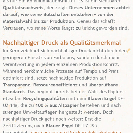
als nur ein Kommunikationsmittel. Es ist ein sichtbarer
Qualitätsnachweis
, der zeigt:
Dieses Unternehmen achtet
darauf, wie seine Botschaften entstehen – von der
Materialwahl bis zur Produktion
. Genau das schafft
Vertrauen, wo reine Worte längst zu leicht geworden sind.
Nachhaltiger Druck als Qualitätsmerkmal
Im Kern zeichnet sich nachhaltiger Druck nicht durch den
geringeren Einsatz von Farbe aus, sondern durch mehr
Verantwortung in jedem einzelnen Produktionsschritt.
Während herkömmliche Prozesse auf Tempo und Preis
optimiert sind, setzt nachhaltige Produktion auf
Transparenz
,
Ressourceneffizienz
und
überprüfbare
Standards
. Das beginnt bereits bei der Wahl des Papiers –
etwa bei
Recyclingqualitäten
mit dem
Blauen Engel
DE-
UZ 14a, die zu
100 % aus Altpapier
bestehen und nach
strengen Umweltauflagen hergestellt werden. Doch
nachhaltiger Druck geht noch weiter: Erst die
Zertifizierung nach
Blauer Engel
DE-UZ 195
bescheinigt,
dass das gesamte Druckprodukt ökologisch