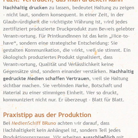
Nachhaltig drucken
zu lassen, bedeutet Haltung zu zeigen
- nicht laut, sondern konsequent. In einer Zeit, in der
Glaubwürdigkeit die wichtigste Währung ist, wird jedes
zertifiziert produzierte Druckprodukt zum Beweis gelebter
Verantwortung. Für PrintkundInnen ist das kein „Nice-to-
have“, sondern eine strategische Entscheidung: Sie
gestalten Kommunikation, die wirkt, weil sie stimmt. Ein
ökologisch produziertes Produkt signalisiert, dass
Verantwortung, Qualität und Verlässlichkeit keine
Gegensätze sind, sondern einander verstärken.
Nachhaltig
gedruckte Medien schaffen Vertrauen
, weil sie Haltung
sichtbar machen. Sie verbinden Marke, Botschaft und
Material zu einer stimmigen Einheit. Wer so druckt,
kommuniziert nicht nur. Er überzeugt - Blatt für Blatt.
Praxistipp aus der Produktion
Bei
MedienSchiff BRuno
achten wir darauf, dass
Nachhaltigkeit kein Anhängsel ist, sondern Teil jedes
Produktionsprozesses. Wir arbeiten
ausschließlich
mit