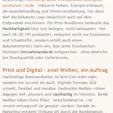
produziert wurde
- inklusive Farben, Energieverbrauch,
Abwasserbehandlung und Weiterverarbeitung. Nur dann
darf das bekannte Logo tatsächlich auch auf dem
Endprodukt erscheinen. Für Print-KundInnen bedeutet das:
Nachhaltigkeit
lässt sich belegen, nicht behaupten. Wer
nach DE-UZ 195 produziert, reduziert nicht nur Emissionen
und Schadstoffe, sondern erhält auch einen
dokumentierten Nachweis, dass seine Drucksachen
höchsten
Umweltstandards
entsprechen - ohne Abstriche
bei Druckqualität oder Liefertermin.
Print und Digital – zwei Welten, ein Auftrag
Nachhaltige Kommunikation ist kein Entweder-oder,
sondern ein Sowohl-als-auch. Digitale Formate sind
schnell, flexibel und messbar. Gedruckte Medien wirken
dagegen tief, physisch und
nachhaltig
im Wortsinn. Beide
Medien haben ihren Platz - entscheidend ist, wie
verantwortungsvoll sie genutzt werden. Gerade im
Marketing entsteht Wirkung oft durch die Kombination: