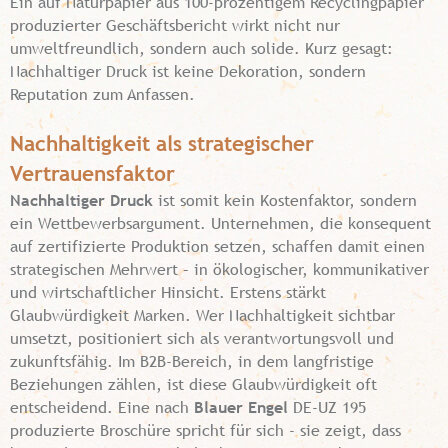
Ein auf Naturpapier aus 100-prozentigem Recyclingpapier
produzierter Geschäftsbericht wirkt nicht nur
umweltfreundlich, sondern auch solide. Kurz gesagt:
Nachhaltiger Druck ist keine Dekoration, sondern
Reputation zum Anfassen.
Nachhaltigkeit als strategischer
Vertrauensfaktor
Nachhaltiger Druck
ist somit kein Kostenfaktor, sondern
ein Wettbewerbsargument. Unternehmen, die konsequent
auf zertifizierte Produktion setzen, schaffen damit einen
strategischen Mehrwert – in ökologischer, kommunikativer
und wirtschaftlicher Hinsicht. Erstens stärkt
Glaubwürdigkeit Marken. Wer Nachhaltigkeit sichtbar
umsetzt, positioniert sich als verantwortungsvoll und
zukunftsfähig. Im B2B-Bereich, in dem langfristige
Beziehungen zählen, ist diese Glaubwürdigkeit oft
entscheidend. Eine nach
Blauer Engel
DE-UZ 195
produzierte Broschüre spricht für sich - sie zeigt, dass