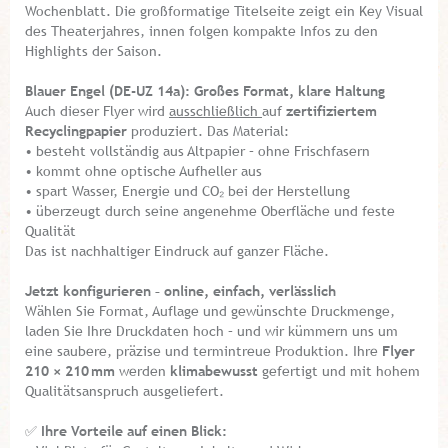
Wochenblatt. Die großformatige Titelseite zeigt ein Key Visual
des Theaterjahres, innen folgen kompakte Infos zu den
Highlights der Saison.
Blauer Engel (DE-UZ 14a): Großes Format, klare Haltung
Auch dieser Flyer wird
ausschließlich
auf
zertifiziertem
Recyclingpapier
produziert. Das Material:
• besteht vollständig aus Altpapier – ohne Frischfasern
• kommt ohne optische Aufheller aus
• spart Wasser, Energie und CO₂ bei der Herstellung
• überzeugt durch seine angenehme Oberfläche und feste
Qualität
Das ist nachhaltiger Eindruck auf ganzer Fläche.
Jetzt konfigurieren – online, einfach, verlässlich
Wählen Sie Format, Auflage und gewünschte Druckmenge,
laden Sie Ihre Druckdaten hoch – und wir kümmern uns um
eine saubere, präzise und termintreue Produktion. Ihre
Flyer
210 × 210 mm
werden
klimabewusst
gefertigt und mit hohem
Qualitätsanspruch ausgeliefert.
✅ Ihre Vorteile auf einen Blick: