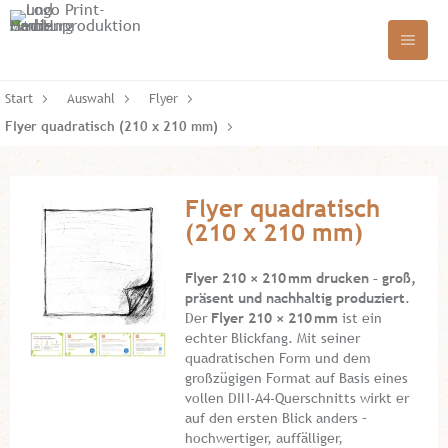
Start
Auswahl
Flyer
Flyer quadratisch (210 x 210 mm)
Flyer quadratisch
(210 x 210 mm)
Flyer 210 × 210
mm drucken
– gro
ß,
pr
äsent und nachhaltig produziert
.
Der
Flyer 210 × 210
mm
ist ein
echter Blickfang. Mit seiner
quadratischen Form und dem
großzügigen Format auf Basis eines
vollen DIN-A4-Querschnitts wirkt er
auf den ersten Blick anders –
hochwertiger, auffälliger,