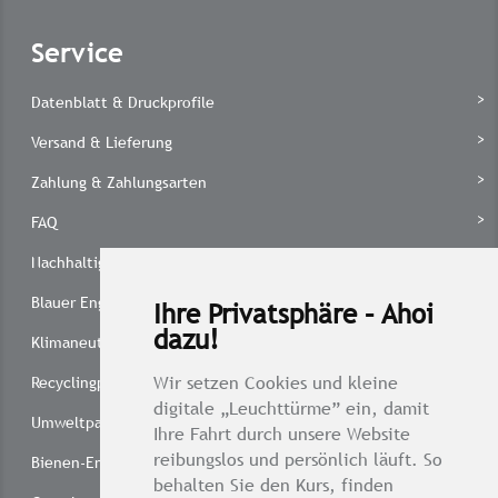
Service
Datenblatt & Druckprofile
Versand & Lieferung
Zahlung & Zahlungsarten
FAQ
Nachhaltig drucken
Blauer Engel
Ihre Privatsphäre – Ahoi
dazu!
Klimaneutral drucken
Wir setzen Cookies und kleine
Recyclingpapier 1 x 1
digitale „Leuchttürme” ein, damit
Umweltpartnerschaft
Ihre Fahrt durch unsere Website
reibungslos und persönlich läuft. So
Bienen-Engagement
behalten Sie den Kurs, finden