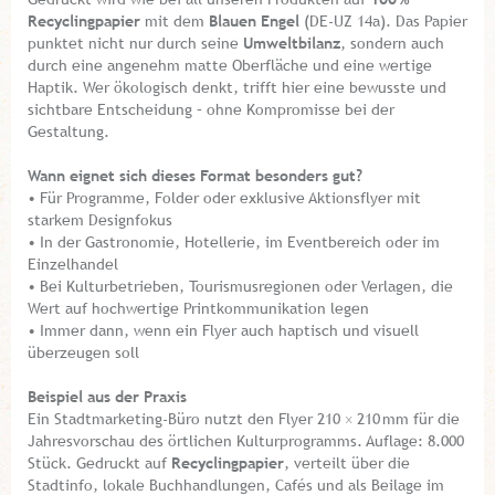
Recyclingpapier
mit dem
Blauen Engel
(DE-UZ 14a). Das Papier
punktet nicht nur durch seine
Umweltbilanz
, sondern auch
durch eine angenehm matte Oberfläche und eine wertige
Haptik. Wer ökologisch denkt, trifft hier eine bewusste und
sichtbare Entscheidung – ohne Kompromisse bei der
Gestaltung.
Wann eignet sich dieses Format besonders gut?
• Für Programme, Folder oder exklusive Aktionsflyer mit
starkem Designfokus
• In der Gastronomie, Hotellerie, im Eventbereich oder im
Einzelhandel
• Bei Kulturbetrieben, Tourismusregionen oder Verlagen, die
Wert auf hochwertige Printkommunikation legen
• Immer dann, wenn ein Flyer auch haptisch und visuell
überzeugen soll
Beispiel aus der Praxis
Ein Stadtmarketing-Büro nutzt den Flyer 210 × 210 mm für die
Jahresvorschau des örtlichen Kulturprogramms. Auflage: 8.000
Stück. Gedruckt auf
Recyclingpapier
, verteilt über die
Stadtinfo, lokale Buchhandlungen, Cafés und als Beilage im