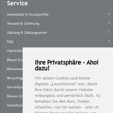
Service
Datenblatt & Druckprofile
Versand & Lieferung
Zahlung & Zahlungsarten
FAQ
Nachhaltig drucken
Blauer Engel
Ihre Privatsphäre – Ahoi
dazu!
Klimaneutral drucken
Wir setzen Cookies und kleine
Recyclingpapier 1 x 1
digitale „Leuchttürme” ein, damit
Umweltpartnerschaft
Ihre Fahrt durch unsere Website
reibungslos und persönlich läuft. So
Bienen-Engagement
behalten Sie den Kurs, finden
Gestaltungsservice
schneller, was Sie suchen – und wir
können Ihnen nur das zeigen, was