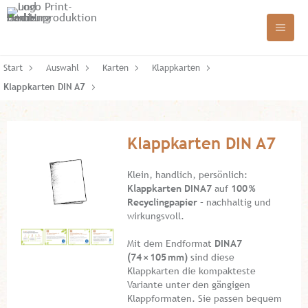
Start
Auswahl
Karten
Klappkarten
Klappkarten DIN A7
Klappkarten DIN A7
Klein, handlich, persönlich:
Klappkarten DIN A7
auf
100 %
Recyclingpapier
– nachhaltig und
wirkungsvoll.
Mit dem Endformat
DIN
A7
(74
×
105
mm)
sind diese
Klappkarten die kompakteste
Variante unter den gängigen
Klappformaten. Sie passen bequem