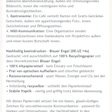
exklusive Abendveranstaltung. Außen ein stimmungsvolles
Bildmotiv, innen die wichtigsten Infos und
Kontaktmöglichkeiten.
3.
Gastronomie
: Ein Café verteilt Karten mit Gratis-Getränke-
Gutschein. Außen ein appetitanregendes Foto, innen
Gutscheintext und Öffnungszeiten.
4.
NGO-Kommunikation
: Eine Organisation sendet
UnterstützerInnen eine Dankeskarte mit Projektfoto außen
und einer kurzen Botschaft innen.
Nachhaltig beeindrucken – Blauer Engel (DE-UZ 14a)
Gedruckt wird ausschließlich auf
100 % Recyclingpapier
mit
dem Umweltzeichen
Blauer Engel
:
•
100 % Altpapieranteil
– kein Einsatz von Frischfasern
•
Frei von optischen Aufhellern
und chlorfrei gebleicht
•
Ressourcenschonend
– spart Wasser, Energie und CO₂ bei der
Herstellung
• Vollständig
recycelbar
– schließt den Papierkreislauf
•
Stabile Haptik
– wertig und griffig trotz kleiner Abmessung
Mit dieser Papierwahl setzen Sie ein klares, glaubwürdiges
Zeichen für umweltbewusste Kommunikation – passend für
Marken und Unternehmen, die Nachhaltigkeit in den